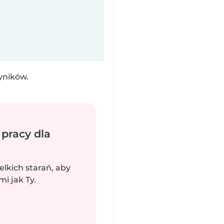
yników.
 pracy dla
elkich starań, aby
i jak Ty.