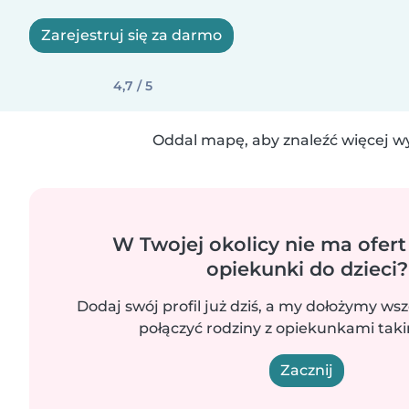
Zarejestruj się za darmo
4,7 / 5
Oddal mapę, aby znaleźć więcej w
W Twojej okolicy nie ma ofert
opiekunki do dzieci?
Dodaj swój profil już dziś, a my dołożymy wsz
połączyć rodziny z opiekunkami takim
Zacznij