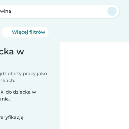
wina
Więcej filtrów
ecka w
jdź oferty pracy jako
unkach.
ki do dziecka w
ania.
eryfikację