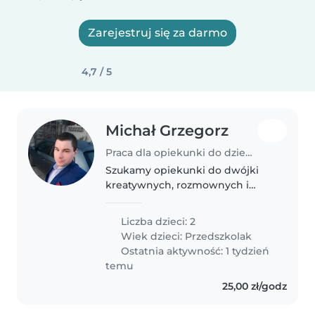
Zarejestruj się za darmo
4,7 / 5
Michał Grzegorz
Praca dla opiekunki do dziecka w Białystok
Szukamy opiekunki do dwójki
kreatywnych, rozmownych i
pełnych energii przedszkolaków.
Mile widziana znajomość języka
Liczba dzieci: 2
polskiego ale niekonieczna,
Wiek dzieci:
Przedszkolak
nasza ekipa szprecha też po
Ostatnia aktywność: 1 tydzień
niemiecku..
temu
25,00 zł/godz