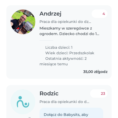
Andrzej
4
Praca dla opiekunki do dziecka w Białystok
Mieszkamy w szeregówce z
ogrodem. Dziecko chodzi do 1
grupy do przedszkola
oddalonego od domu ok 100 m
Liczba dzieci: 1
Wiek dzieci:
Przedszkolak
Ostatnia aktywność: 2
miesiące temu
35,00 zł/godz
Rodzic
23
Praca dla opiekunki do dziecka w Białystok
Dołącz do Babysits, aby
(1)