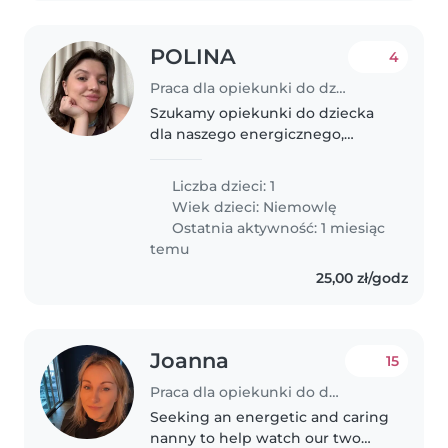
POLINA
4
Praca dla opiekunki do dziecka w Białystok
Szukamy opiekunki do dziecka
dla naszego energicznego,
figlarnego i gadatliwego
malucha. Nasz mały skarb ma 1,7 i
Liczba dzieci: 1
potrzebuje kogoś, kto zrozumie
Wiek dzieci:
Niemowlę
jego potrzeby i będzie mu
Ostatnia aktywność: 1 miesiąc
towarzyszyć..
temu
25,00 zł/godz
Joanna
15
Praca dla opiekunki do dziecka w Białystok
Seeking an energetic and caring
nanny to help watch our two