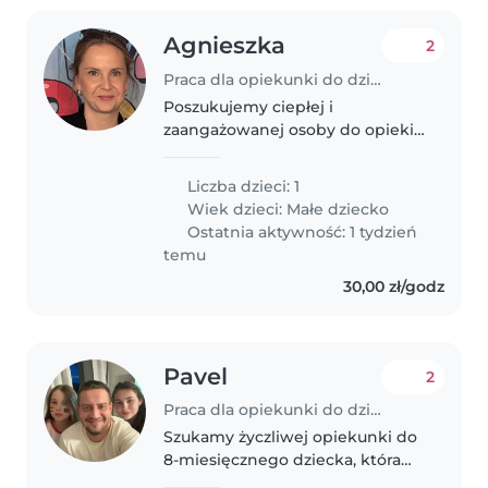
Agnieszka
2
Praca dla opiekunki do dziecka w Białystok
Poszukujemy ciepłej i
zaangażowanej osoby do opieki
nad naszą córeczką (1 rok) od
września. Opieka będzie
Liczba dzieci: 1
potrzebna 3–4 dni w tygodniu,
Wiek dzieci:
Małe dziecko
przez około 5–6 godzin dziennie.
Ostatnia aktywność: 1 tydzień
Szukamy osoby..
temu
30,00 zł/godz
Pavel
2
Praca dla opiekunki do dziecka w Białystok
Szukamy życzliwej opiekunki do
8-miesięcznego dziecka, która
dbałaby o jego spokojny sen i