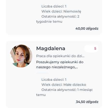
codzienny rytuał. Mile widziana
Liczba dzieci: 1
biegłość w języku rosyjskim.
Wiek dzieci:
Niemowlę
Staramy się o ciepłą, przybyłą..
Ostatnia aktywność: 2
tygodnie temu
40,00 zł/godz
Magdalena
5
Praca dla opiekunki do dziecka w Białystok
Poszukujemy opiekunki do
naszego niezależnego,
figlarnego malucha w wieku 2,5
lat. Liczymy na kogoś
Liczba dzieci: 1
odpowiedzialnego, kreatywnego,
Wiek dzieci:
Małe dziecko
dyspozycyjnego. Praca w różne
Ostatnia aktywność: 1 miesiąc
dni, nieregularnie...
temu
34,50 zł/godz