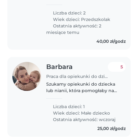
kids. Looking for someone
reliable, engaging, and
Liczba dzieci: 2
experienced with children. Light
Wiek dzieci:
Przedszkolak
activities and supervision
Ostatnia aktywność: 2
needed. Boys..
miesiące temu
40,00 zł/godz
Barbara
5
Praca dla opiekunki do dziecka w Białystok
Szukamy opiekunki do dziecka
lub nianii, która pomogłaby nam
w opiece nad naszym 1, 5
rocznym dzieckiem. Nasze
Liczba dzieci: 1
dziecko to ciekawy, przyjazny i
Wiek dzieci:
Małe dziecko
pełen energii maluch. Szukamy
Ostatnia aktywność: wczoraj
opiekunki,..
25,00 zł/godz