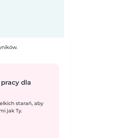
yników.
 pracy dla
elkich starań, aby
i jak Ty.