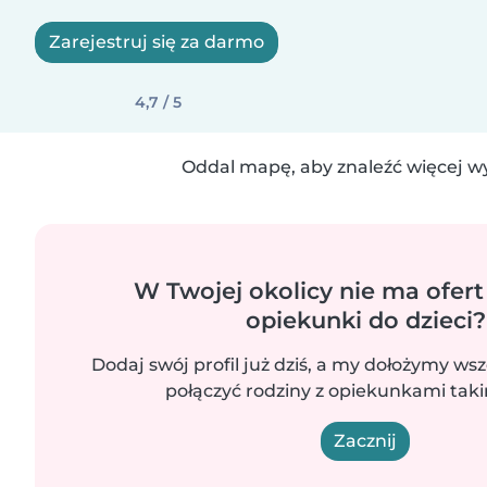
Zarejestruj się za darmo
4,7 / 5
Oddal mapę, aby znaleźć więcej w
W Twojej okolicy nie ma ofert
opiekunki do dzieci?
Dodaj swój profil już dziś, a my dołożymy wsz
połączyć rodziny z opiekunkami takim
Zacznij