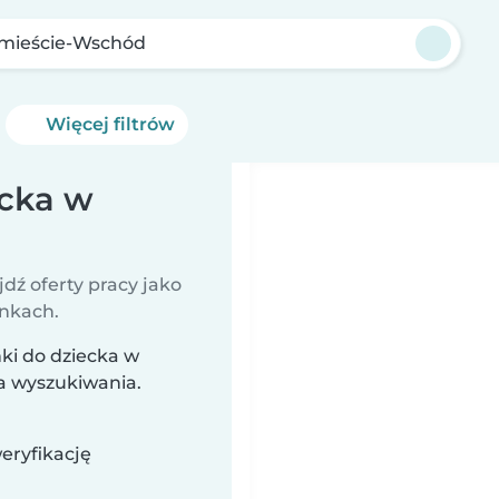
mieście-Wschód
Więcej filtrów
ecka w
jdź oferty pracy jako
unkach.
ki do dziecka w
a wyszukiwania.
eryfikację