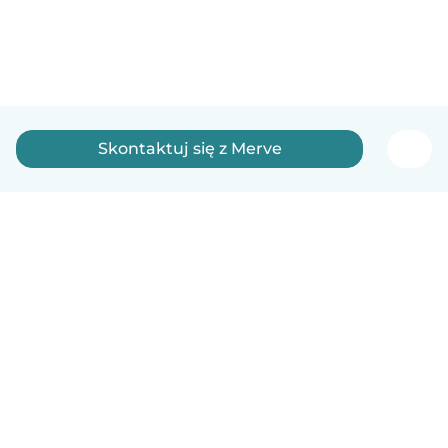
Skontaktuj się z Merve
Polski
Jak to działa
Pomoc
Warunki i prywatność
Cennik
Dane firmy
Babysits dla Firm