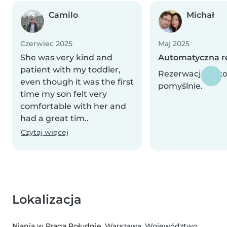
Camilo
Michał
Czerwiec 2025
Maj 2025
She was very kind and
Automatyczna r
patient with my toddler,
Rezerwacja zak
even though it was the first
pomyślnie.
time my son felt very
comfortable with her and
had a great tim..
Czytaj więcej
Lokalizacja
Niania w Praga Południe
, Warszawa, Województwo