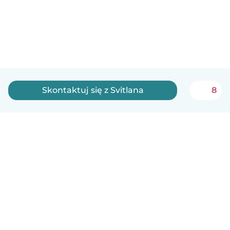
Skontaktuj się z Svitlana
8
Polski
Jak to działa
Pomoc
Warunki i prywatność