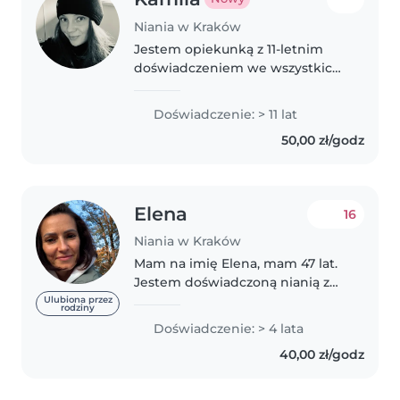
Niania w Kraków
Jestem opiekunką z 11-letnim
doświadczeniem we wszystkich
grupach wiekowych, od
niemowląt po nastolatków.
Doświadczenie: > 11 lat
Posiadam wykształcenie z
50,00 zł/godz
zakresu żywienia oraz
umiejętności artystyczne i..
Elena
16
Niania w Kraków
Mam na imię Elena, mam 47 lat.
Jestem doświadczoną nianią z
bogatą wiedzą i
Ulubiona przez
rodziny
umiejętnościami, które
Doświadczenie: > 4 lata
pozwalają mi ewnić waszym
40,00 zł/godz
dzieciom bezpieczną i
stymulującą opiekę. Mówię
biegle..