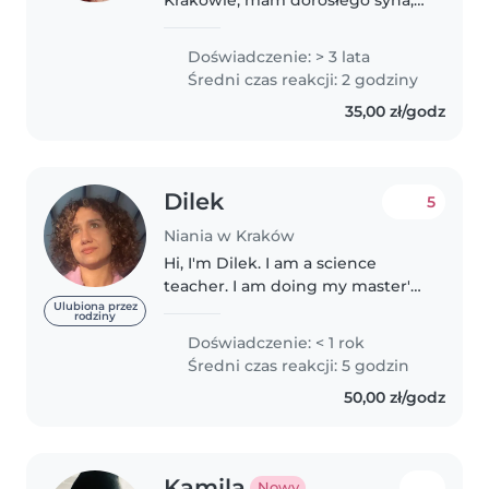
dlatego nie z książek wiem co to
jest opieka nad dzieckiem.Kiedy
Doświadczenie: > 3 lata
mieszkałam w Ukrainie, miała
Średni czas reakcji: 2 godziny
doświadczenie w pracy z
35,00 zł/godz
dziećmi...
Dilek
5
Niania w Kraków
Hi, I'm Dilek. I am a science
teacher. I am doing my master's
degree in Poland. I'm an athlete,
Ulubiona przez
rodziny
a teacher, a scientist and a
Doświadczenie: < 1 rok
dedicated healthy eater. I love
Średni czas reakcji: 5 godzin
children very much and..
50,00 zł/godz
Kamila
Nowy