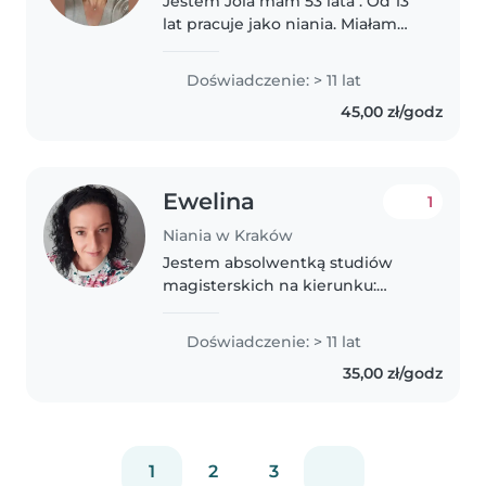
Jestem Jola mam 53 lata . Od 13
lat pracuje jako niania. Miałam
pod swoją opieką cztery pary
bliźniaków ..dwa etaty chłopców
Doświadczenie: > 11 lat
a następnie dwa etaty
45,00 zł/godz
potwierdzone referencjami od
kobietą..
Ewelina
1
Niania w Kraków
Jestem absolwentką studiów
magisterskich na kierunku:
pedagogika społeczno-
opiekuńcza. Uwielbiam pracę z
Doświadczenie: > 11 lat
dziećmi ( pracę dla mnie to
35,00 zł/godz
raczej przyjemność). Posiadam
doświadczenie w..
1
2
3