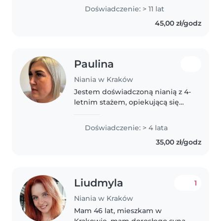
enjoy keeping them busy with
Doświadczenie: > 11 lat
fun activities and helping out
45,00 zł/godz
with homework whenever..
Paulina
Niania w Kraków
Jestem doświadczoną nianią z 4-
letnim stażem, opiekującą się
dziećmi w różnym wieku, od
niemowląt po przedszkolaki.
Doświadczenie: > 4 lata
Uwielbiam czytanie, muzykę i
35,00 zł/godz
zabawę z dziećmi. Jestem
troskliwa,..
Liudmyla
1
Niania w Kraków
Mam 46 lat, mieszkam w
Krakowie, mam dorosłego syna,