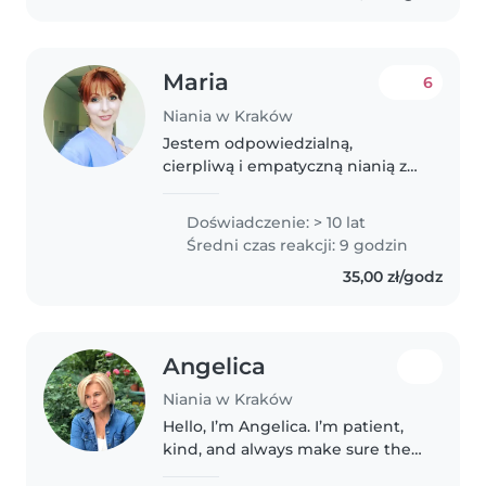
Maria
6
Niania w Kraków
Jestem odpowiedzialną,
cierpliwą i empatyczną nianią z
ponad 10-letnim
doświadczeniem w opiece nad
Doświadczenie: > 10 lat
dziećmi w wieku od
Średni czas reakcji: 9 godzin
niemowlęcego po przedszkolny.
35,00 zł/godz
Mogę zaoferować Państwu
profesjonalną..
Angelica
Niania w Kraków
Hello, I’m Angelica. I’m patient,
kind, and always make sure the
kids feel safe and comfortable. I