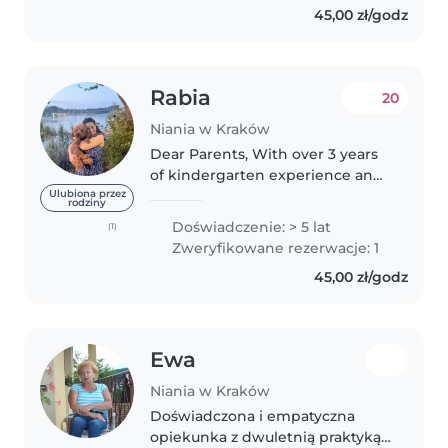
45,00 zł/godz
detrás de las conductas de los
niños..
Rabia
20
Niania w Kraków
Dear Parents, With over 3 years
of kindergarten experience and
5 years as a professional nanny, I
Ulubiona przez
rodziny
have worked with children of
Doświadczenie: > 5 lat
(1)
different ages and personalities.
Zweryfikowane rezerwacje: 1
I hold a pedagogical..
45,00 zł/godz
Ewa
Niania w Kraków
Doświadczona i empatyczna
opiekunka z dwuletnią praktyką