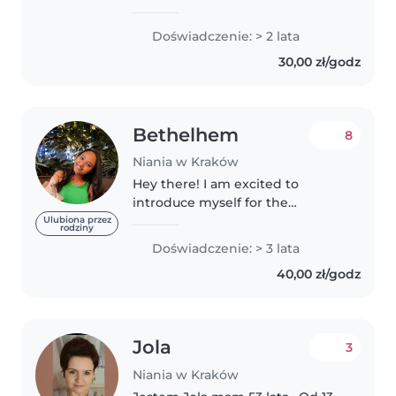
wśród przedszkolaków i
starszych dzieci. Pasjonatka
Doświadczenie: > 2 lata
czytania i muzyki, potrafię
30,00 zł/godz
stworzyć ciepłą atmosferę w
domu. Komfortowa..
Bethelhem
8
Niania w Kraków
Hey there! I am excited to
introduce myself for the
babysitting job. I am Betty, a
Ulubiona przez
rodziny
caring and responsible
Doświadczenie: > 3 lata
individual who values routine,
40,00 zł/godz
making me reliable and
structured when caring..
Jola
3
Niania w Kraków