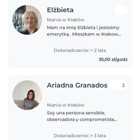
Elżbieta
Niania w Kraków
Mam na imię Elżbieta i jesteśmy
emerytką . Mieszkam w Krakowie
- Lagiewniki . Mam ponad dwu
letnie doświadczenie w opiece
Doświadczenie: > 2 lata
nad dwoma chłopcami 1,5 -5.
35,00 zł/godz
Uwielbiam pracę z Dziećmi i
jestem..
Ariadna Granados
2
Niania w Kraków
Soy una persona sensible,
observadora y comprometida
con el bienestar emocional de la
infancia y las familias. Me
Doświadczenie: > 3 lata
interesa comprender lo que hay