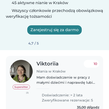
45 aktywne nianie w Kraków
Wszyscy członkowie przechodzą obowiązkową
weryfikację tożsamości
Zarejestruj się za darmo
4,7 / 5
Viktoriia
10
Niania w Kraków
Mam doświadczenie w pracy z
małymi dziećmi i naprawdę lubię
towarzyszyć im w codziennym
Supersitter
odkrywaniu świata. Pracowałam
(3)
Doświadczenie: > 2 lata
jako niania z dziećmi w wieku 2–
Zweryfikowane rezerwacje: 5
4 lat, a także opiekowałam się..
35,00 zł/godz