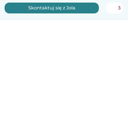
Skontaktuj się z Jola
3
Polski
Jak to działa
Pomoc
Warunki i prywatność
Cennik
Dane firmy
Babysits dla Firm
Normy wspólnotowe