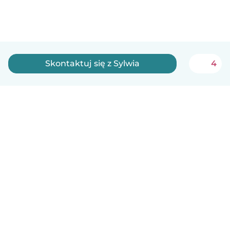
Skontaktuj się z Sylwia
4
Polski
Jak to działa
Pomoc
Warunki i prywatność
Cennik
Dane firmy
Babysits dla Firm