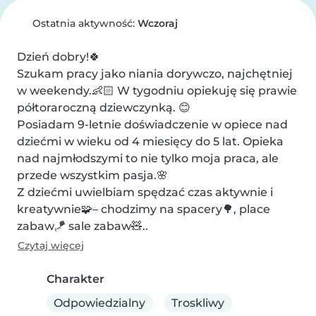
Ostatnia aktywność:
Wczoraj
Dzień dobry!🍀

Szukam pracy jako niania dorywczo, najchętniej 
w weekendy.👶🏻 W tygodniu opiekuję się prawie 
półtoraroczną dziewczynką. 😊

Posiadam 9-letnie doświadczenie w opiece nad 
dziećmi w wieku od 4 miesięcy do 5 lat. Opieka 
nad najmłodszymi to nie tylko moja praca, ale 
przede wszystkim pasja.🌸

Z dziećmi uwielbiam spędzać czas aktywnie i 
kreatywnie🧩– chodzimy na spacery🌳, place 
zabaw🪁 sale zabaw🧸..
Czytaj więcej
Charakter
Odpowiedzialny
Troskliwy