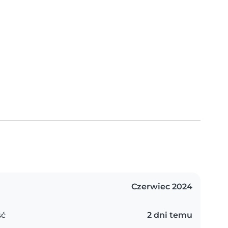
Czerwiec 2024
ść
2 dni temu