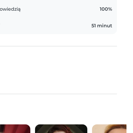
owiedzią
100%
i
51 minut