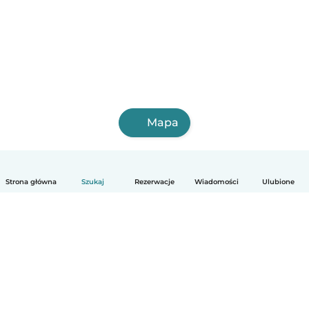
Mapa
Strona główna
Szukaj
Rezerwacje
Wiadomości
Ulubione
Polski
Jak to działa
Pomoc
Warunki i prywatność