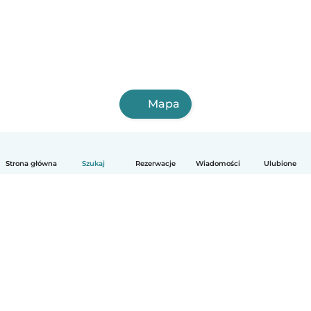
Mapa
Strona główna
Szukaj
Rezerwacje
Wiadomości
Ulubione
Polski
Jak to działa
Pomoc
Warunki i prywatność
Cennik
Dane firmy
Babysits dla Firm