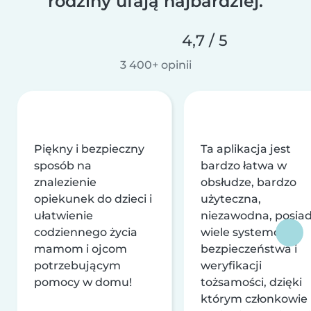
rodziny ufają najbardziej.
4,7 / 5
3 400+ opinii
Piękny i bezpieczny
Ta aplikacja jest
sposób na
bardzo łatwa w
znalezienie
obsłudze, bardzo
opiekunek do dzieci i
użyteczna,
ułatwienie
niezawodna, posia
codziennego życia
wiele systemów
mamom i ojcom
bezpieczeństwa i
potrzebującym
weryfikacji
pomocy w domu!
tożsamości, dzięki
którym członkowie