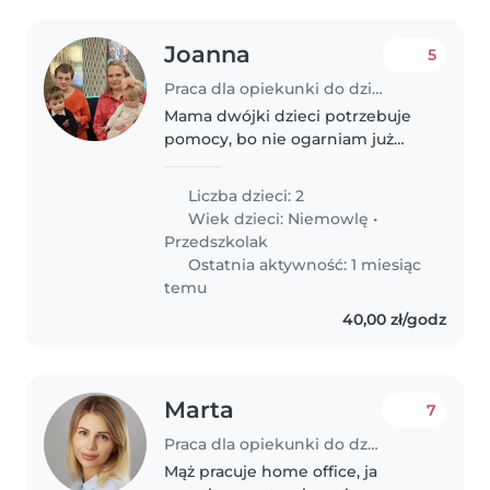
Joanna
5
Praca dla opiekunki do dziecka w Opole
Mama dwójki dzieci potrzebuje
pomocy, bo nie ogarniam już
życia xd
Liczba dzieci: 2
Wiek dzieci:
Niemowlę
•
Przedszkolak
Ostatnia aktywność: 1 miesiąc
temu
40,00 zł/godz
Marta
7
Praca dla opiekunki do dziecka w Opole
Mąż pracuje home office, ja