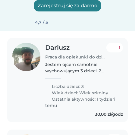
Zarejestruj się za darmo
4,7 / 5
Dariusz
1
Praca dla opiekunki do dziecka w Opole
Jestem ojcem samotnie
wychowującym 3 dzieci. 2
chłopaków (9 i 7 lata) oraz
dziewczynki (4lata)
Liczba dzieci: 3
Wiek dzieci:
Wiek szkolny
Ostatnia aktywność: 1 tydzień
temu
30,00 zł/godz