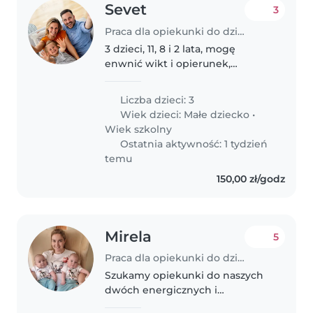
Sevet
3
Praca dla opiekunki do dziecka w Opole
3 dzieci, 11, 8 i 2 lata, mogę
enwnić wikt i opierunek,
ponadto 150 zł za godzinę opieki
nad dziećmi
Liczba dzieci: 3
Wiek dzieci:
Małe dziecko
•
Wiek szkolny
Ostatnia aktywność: 1 tydzień
temu
150,00 zł/godz
Mirela
5
Praca dla opiekunki do dziecka w Opole
Szukamy opiekunki do naszych
dwóch energicznych i
ciekawskich 1,5 rocznych