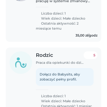
pracuję w systemie zmianowym
w aptece. Początkowo
chcielibyśmy, by opieka
Liczba dzieci: 1
odbywała się u nas w domu, a po
Wiek dzieci:
Małe dziecko
wzajemnym poznaniu się i
Ostatnia aktywność: 2
zaufaniu sobie mogłaby..
miesiące temu
35,00 zł/godz
Rodzic
5
Praca dla opiekunki do dziecka w Opole
Dołącz do Babysits, aby
zobaczyć pełny profil.
Liczba dzieci: 1
Wiek dzieci:
Małe dziecko
Ostatnia aktywność: 1 miesiąc