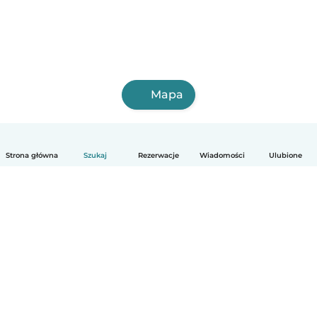
Mapa
Strona główna
Szukaj
Rezerwacje
Wiadomości
Ulubione
Polski
Jak to działa
Pomoc
Warunki i prywatność
Cennik
Dane firmy
Babysits dla Firm