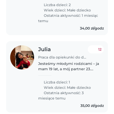
bliźniaków . Nasze dzieci są
Liczba dzieci: 2
bardzo czułe i potrzebują opieki,
Wiek dzieci:
Małe dziecko
która spełni ich potrzeby.
Ostatnia aktywność: 1 miesiąc
Gotowanie mile..
temu
34,00 zł/godz
Julia
12
Praca dla opiekunki do dziecka w Opole
Jesteśmy młodymi rodzicami – ja
mam 19 lat, a mój partner 23.
Mamy prawie dwuletnią
córeczkę, która jest bardzo
Liczba dzieci: 1
energiczna i ciekawa świata. Ma
Wiek dzieci:
Małe dziecko
silny charakter i lubi stawiać na
Ostatnia aktywność: 3
swoim,..
miesiące temu
35,00 zł/godz