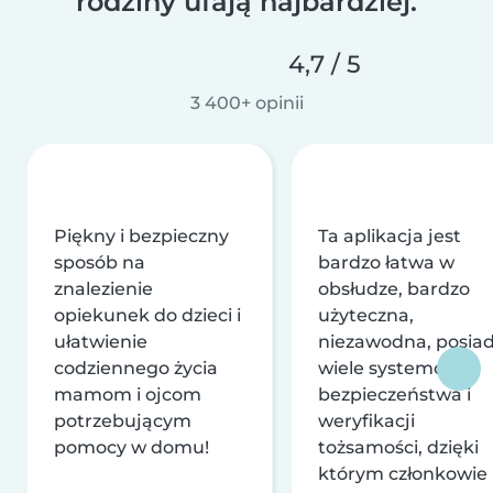
rodziny ufają najbardziej.
4,7 / 5
3 400+ opinii
Piękny i bezpieczny
Ta aplikacja jest
sposób na
bardzo łatwa w
znalezienie
obsłudze, bardzo
opiekunek do dzieci i
użyteczna,
ułatwienie
niezawodna, posia
codziennego życia
wiele systemów
mamom i ojcom
bezpieczeństwa i
potrzebującym
weryfikacji
pomocy w domu!
tożsamości, dzięki
którym członkowie