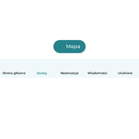
Mapa
Strona główna
Szukaj
Rezerwacje
Wiadomości
Ulubione
Polski
Jak to działa
Pomoc
Warunki i prywatność
Cennik
Dane firmy
Babysits dla Firm