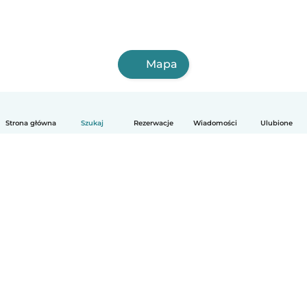
Mapa
Strona główna
Szukaj
Rezerwacje
Wiadomości
Ulubione
Polski
Jak to działa
Pomoc
Warunki i prywatność
Cennik
Dane firmy
Babysits dla Firm
Normy wspólnotowe