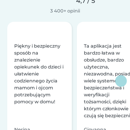
4,7 / 5
3 400+ opinii
Piękny i bezpieczny
Ta aplikacja jest
sposób na
bardzo łatwa w
znalezienie
obsłudze, bardzo
opiekunek do dzieci i
użyteczna,
ułatwienie
niezawodna, posia
codziennego życia
wiele systemów
mamom i ojcom
bezpieczeństwa i
potrzebującym
weryfikacji
pomocy w domu!
tożsamości, dzięki
którym członkowie
czują się bezpieczni
Nerina
Giovanna