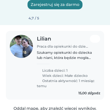
Zarejestruj się za darmo
4,7 / 5
Lilian
Praca dla opiekunki do dziecka w Kutno
Szukamy opiekunki do dziecka
lub niani, która będzie mogła
opiekować się naszym
energicznym i ciekawym
Liczba dzieci: 1
światem maluchem w naszym
Wiek dzieci:
Małe dziecko
domu. Nasz syn (w wieku
Ostatnia aktywność: 1 miesiąc
przedszkolnym) uwielbia bawić..
temu
15,00 zł/godz
Oddal mapę, aby znaleźć więcej wyników.