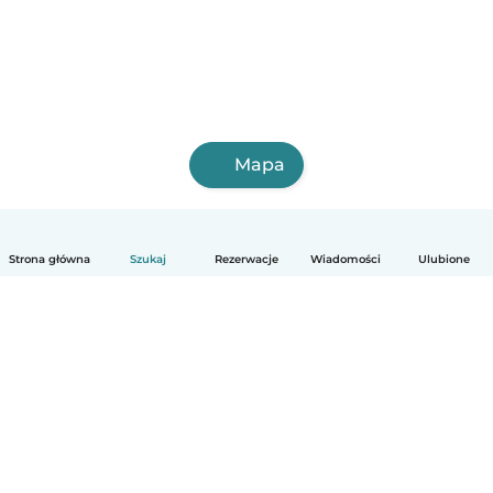
Mapa
Strona główna
Szukaj
Rezerwacje
Wiadomości
Ulubione
Polski
Jak to działa
Pomoc
Warunki i prywatność
Cennik
Dane firmy
Babysits dla Firm