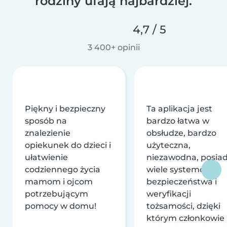
rodziny ufają najbardziej.
4,7 / 5
3 400+ opinii
Piękny i bezpieczny
Ta aplikacja jest
sposób na
bardzo łatwa w
znalezienie
obsłudze, bardzo
opiekunek do dzieci i
użyteczna,
ułatwienie
niezawodna, posia
codziennego życia
wiele systemów
mamom i ojcom
bezpieczeństwa i
potrzebującym
weryfikacji
pomocy w domu!
tożsamości, dzięki
którym członkowie