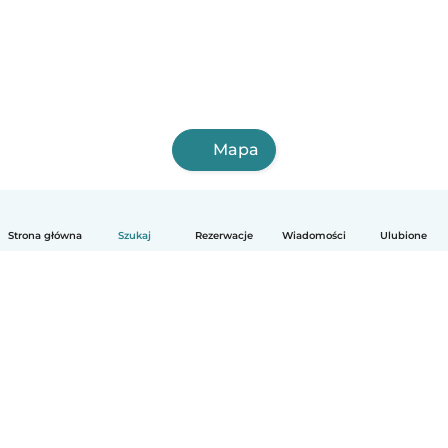
Mapa
Strona główna
Szukaj
Rezerwacje
Wiadomości
Ulubione
Polski
Jak to działa
Pomoc
Warunki i prywatność
Cennik
Dane firmy
Babysits dla Firm