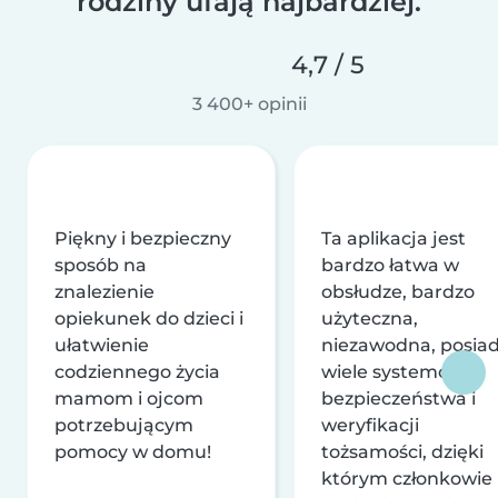
rodziny ufają najbardziej.
4,7 / 5
3 400+ opinii
Piękny i bezpieczny
Ta aplikacja jest
sposób na
bardzo łatwa w
znalezienie
obsłudze, bardzo
opiekunek do dzieci i
użyteczna,
ułatwienie
niezawodna, posia
codziennego życia
wiele systemów
mamom i ojcom
bezpieczeństwa i
potrzebującym
weryfikacji
pomocy w domu!
tożsamości, dzięki
którym członkowie