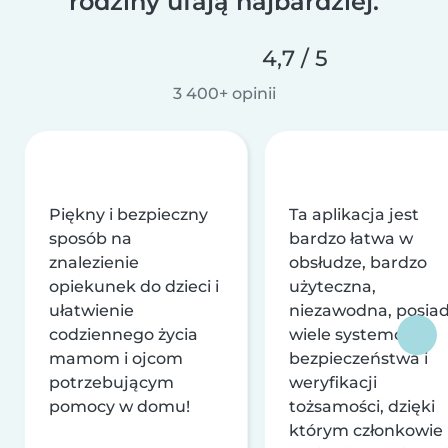
rodziny ufają najbardziej.
4,7 / 5
3 400+ opinii
Piękny i bezpieczny
Ta aplikacja jest
sposób na
bardzo łatwa w
znalezienie
obsłudze, bardzo
opiekunek do dzieci i
użyteczna,
ułatwienie
niezawodna, posia
codziennego życia
wiele systemów
mamom i ojcom
bezpieczeństwa i
potrzebującym
weryfikacji
pomocy w domu!
tożsamości, dzięki
którym członkowie