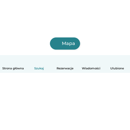
Mapa
Strona główna
Szukaj
Rezerwacje
Wiadomości
Ulubione
Polski
Jak to działa
Pomoc
Warunki i prywatność
Cennik
Dane firmy
Babysits dla Firm