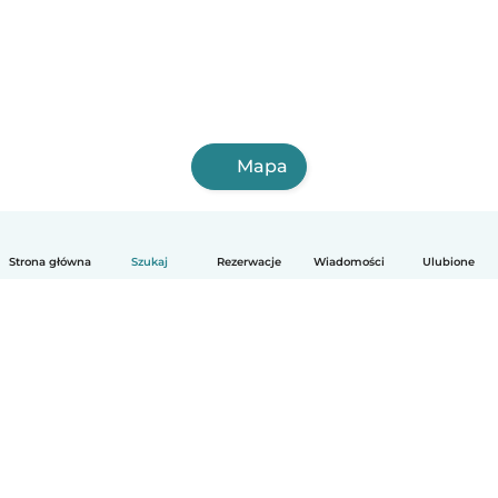
Mapa
Strona główna
Szukaj
Rezerwacje
Wiadomości
Ulubione
Polski
Jak to działa
Pomoc
Warunki i prywatność
Cennik
Dane firmy
Babysits dla Firm