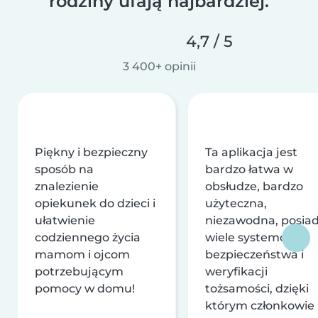
rodziny ufają najbardziej.
4,7 / 5
3 400+ opinii
Piękny i bezpieczny
Ta aplikacja jest
sposób na
bardzo łatwa w
znalezienie
obsłudze, bardzo
opiekunek do dzieci i
użyteczna,
ułatwienie
niezawodna, posia
codziennego życia
wiele systemów
mamom i ojcom
bezpieczeństwa i
potrzebującym
weryfikacji
pomocy w domu!
tożsamości, dzięki
którym członkowie