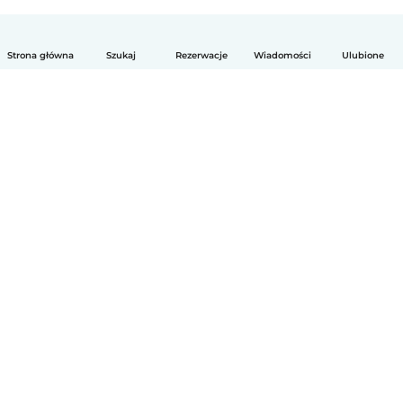
Strona główna
Szukaj
Rezerwacje
Wiadomości
Ulubione
Polski
Jak to działa
Pomoc
Warunki i prywatność
Cennik
Dane firmy
Babysits dla Firm
Normy wspólnotowe