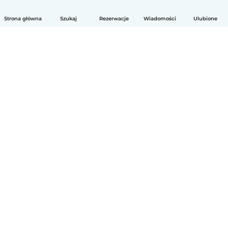
Strona główna
Szukaj
Rezerwacje
Wiadomości
Ulubione
Polski
Jak to działa
Pomoc
Warunki i prywatność
Cennik
Dane firmy
Babysits dla Firm
Normy wspólnotowe