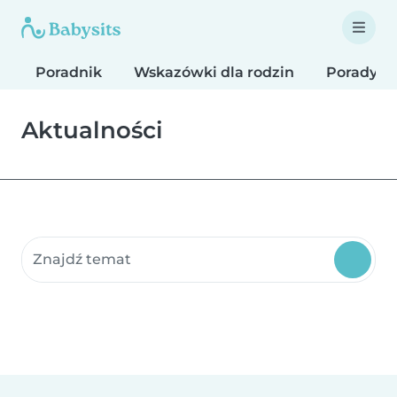
Poradnik
Wskazówki dla rodzin
Porady d
Aktualności
Szukaj w zasobach społeczności