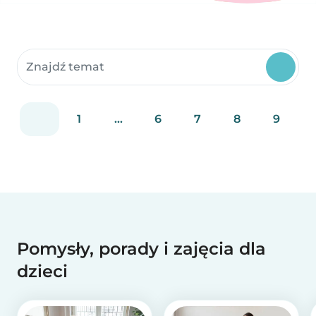
Szukaj w zasobach społeczności
1
...
6
7
8
9
Pomysły, porady i zajęcia dla
dzieci