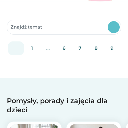
Szukaj w zasobach społeczności
1
...
6
7
8
9
Pomysły, porady i zajęcia dla
dzieci