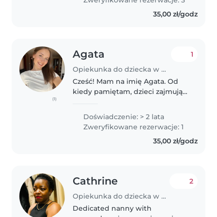
and kids under 7 years old
35,00 zł/godz
through..
Agata
1
Opiekunka do dziecka w Wrocław
Cześć! Mam na imię Agata. Od
kiedy pamiętam, dzieci zajmują
(1)
wyjątkowe miejsce w moim
życiu. Jako druga najstarsza z
Doświadczenie: > 2 lata
rodzeństwa naturalnie i z wielką
Zweryfikowane rezerwacje: 1
radością przejęłam rolę
35,00 zł/godz
opiekunki,..
Cathrine
2
Opiekunka do dziecka w Wrocław
Dedicated nanny with