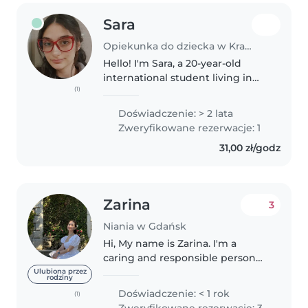
Sara
Opiekunka do dziecka w Kraków
Hello! I'm Sara, a 20-year-old
international student living in
(1)
Kraków. I'm a responsible,
patient, and caring person who
Doświadczenie: > 2 lata
enjoys spending time with
Zweryfikowane rezerwacje: 1
children. I can help with
31,00 zł/godz
playing,..
Zarina
3
Niania w Gdańsk
Hi, My name is Zarina. I'm a
caring and responsible person
who enjoys spending time with
Ulubiona przez
rodziny
children. I have experience
Doświadczenie: < 1 rok
(1)
looking after babies, toddlers,
Zweryfikowane rezerwacje: 3