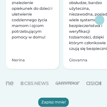
znalezienie
obsłudze, bardzo
opiekunek do dzieci i
użyteczna,
ułatwienie
niezawodna, posia
codziennego życia
wiele systemów
mamom i ojcom
bezpieczeństwa i
potrzebującym
weryfikacji
pomocy w domu!
tożsamości, dzięki
którym członkowie
czują się bezpieczni
Nerina
Giovanna
Zapisz mnie!