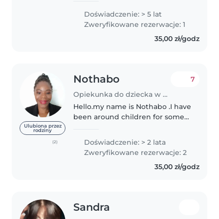
maluchami i dziećmi w wieku
Doświadczenie: > 5 lat
przedszkolnym. Jestem
Zweryfikowane rezerwacje: 1
odpowiedzialna, kreatywna i
35,00 zł/godz
przyjazna, z pasją do..
Nothabo
7
Opiekunka do dziecka w Gliwice
Hello.my name is Nothabo .I have
been around children for some
time .I am patient ,loving and
Ulubiona przez
rodziny
caring and love playing with
Doświadczenie: > 2 lata
(2)
children .I am also very friendly
Zweryfikowane rezerwacje: 2
around children .For more..
35,00 zł/godz
Sandra