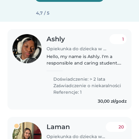
4,7 / 5
Ashly
1
Opiekunka do dziecka w Gdańsk
Hello, my name is Ashly. I'm a
responsible and caring student. I
enjoy spending time with
children and I'm patient, calm,
Doświadczenie: > 2 lata
and attentive. I can help with
Zaświadczenie o niekaralności
feeding, playing, homework,..
Referencje: 1
30,00 zł/godz
Laman
20
Opiekunka do dziecka w Kraków