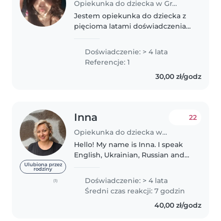
Opiekunka do dziecka w Granowo
Jestem opiekunka do dziecka z
pięcioma latami doświadczenia
w opiece nad dziećmi w różnym
wieku. Obecnie jestem w klasie
Doświadczenie: > 4 lata
maturalnej. Uwielbiam spędzać
Referencje: 1
czas z dziećmi, pomagając im..
30,00 zł/godz
Inna
22
Opiekunka do dziecka w Wrocław
Hello! My name is Inna. I speak
English, Ukrainian, Russian and
Polish. I'm looking for a job with
Ulubiona przez
rodziny
kids! I have experience with
Doświadczenie: > 4 lata
(1)
babies, toddlers, children and
Średni czas reakcji: 7 godzin
teenagers. I have a son..
40,00 zł/godz