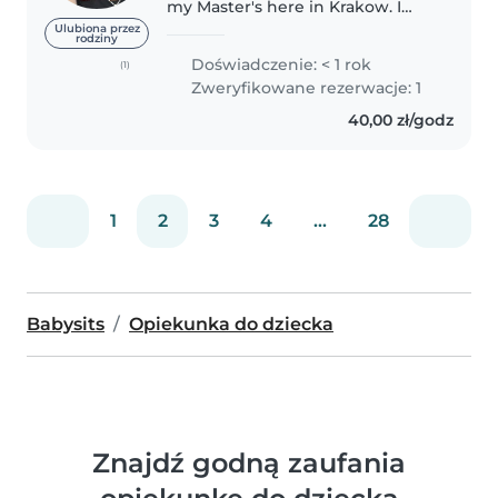
my Master's here in Krakow. I
grew up with a sister who was 5
Ulubiona przez
rodziny
years younger than me and 3
Doświadczenie: < 1 rok
(1)
cousins. I am a funny, talkative
Zweryfikowane rezerwacje: 1
and creative person who is..
40,00 zł/godz
1
2
3
4
...
28
Babysits
Opiekunka do dziecka
Znajdź godną zaufania