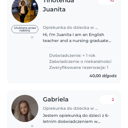
Tinotenda
10
Juanita
Opiekunka do dziecka w Warszawa
Ulubiona przez
rodziny
Hi, I’m Juanita I am an English
(1)
teacher and a nursing graduate,
with a strong passion for
working with children. My
Doświadczenie: < 1 rok
teaching background helps me
Zaświadczenie o niekaralności
support kids in their learning
Zweryfikowane rezerwacje: 1
and..
40,00 zł/godz
Gabriela
2
Opiekunka do dziecka w Biała Podlaska
Jestem opiekunką do dzieci z 6-
letnim doświadczeniem w
(1)
opiece nad niemowlakami,