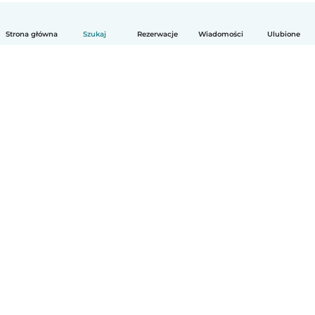
Strona główna
Szukaj
Rezerwacje
Wiadomości
Ulubione
Polski
Jak to działa
Pomoc
Warunki i prywatność
Cennik
Dane firmy
Babysits dla Firm
Normy wspólnotowe
© Babysits B.V.