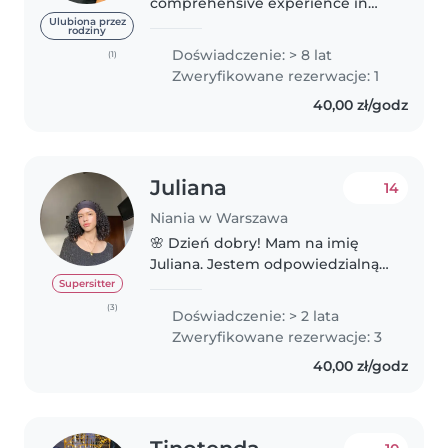
comprehensive experience in
caring for infants and toddlers
Ulubiona przez
rodziny
and vast knowledge of child
Doświadczenie: > 8 lat
(1)
development needs .highly
Zweryfikowane rezerwacje: 1
organised and compassionate
40,00 zł/godz
.Skilled at building..
Juliana
14
Niania w Warszawa
🌸 Dzień dobry! Mam na imię
Juliana. Jestem odpowiedzialną,
troskliwą, cierpliwą i kreatywną
Supersitter
osobą z doświadczeniem w
(3)
Doświadczenie: > 2 lata
opiece nad dziećmi – od
Zweryfikowane rezerwacje: 3
noworodków po dzieci w wieku
40,00 zł/godz
przedszkolnym...