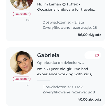
Hi, I'm Laman 😊 I offer: •
Occasional childcare for travelers
visiting Kraków ✈️ (€21/hour) •
Supersitter
Private lessons for school
(16)
Doświadczenie: > 2 lata
students 📚➕, especially in
Zweryfikowane rezerwacje: 28
Mathematics • For toddlers and..
86,00 zł/godz
Gabriela
20
Opiekunka do dziecka w Warszawa
I'm a 21-year-old girl. I've had
experience working with kids,
also I've provided tutoring
Supersitter
services for children from
(3)
Doświadczenie: > 1 rok
preschoolers to teenage . I'm a
Zweryfikowane rezerwacje: 8
responsible, and empathetic
40,00 zł/godz
person...