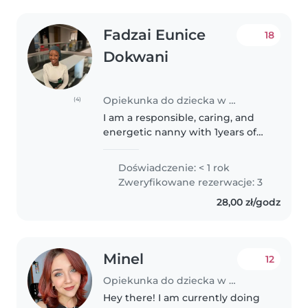
Fadzai Eunice
18
Dokwani
Opiekunka do dziecka w Warszawa
(4)
I am a responsible, caring, and
energetic nanny with 1years of
experience working with
children of young ages. I am
Doświadczenie: < 1 rok
passionate about creating a safe,
Zweryfikowane rezerwacje: 3
nurturing, and fun environment..
28,00 zł/godz
Minel
12
Opiekunka do dziecka w Kraków
Hey there! I am currently doing