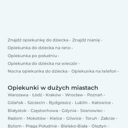
Znajdź opiekunkę do dziecka
Znajdź nianię
Opiekunka do dziecka na rano
Opiekunka po południu
Opiekunka do dziecka na wieczór
Nocna opiekunka do dziecka
Opiekunka na telefon
Opiekunka do dziecka po szkole
Opiekunka do dziecka w dni powszednie
Opiekunki w dużych miastach
Opiekunka weekendowa
Warszawa
Łódź
Kraków
Wrocław
Poznań
Gdańsk
Szczecin
Bydgoszcz
Lublin
Katowice
Białystok
Częstochowa
Gdynia
Sosnowiec
Radom
Mokotów
Kielce
Gliwice
Toruń
Zabrze
Bytom
Praga Południe
Bielsko-Biała
Olsztyn